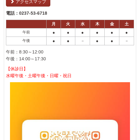
アクセスマップ
電話：0237-53-6718
月
火
水
木
金
土
午前
●
●
●
●
●
●
午後
●
●
－
●
●
－
午前：8:30～12:00
午後：14:00～17:30
【休診日】
水曜午後・土曜午後・日曜・祝日