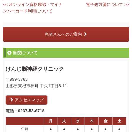
<< オンライン資格確認・マイナ
電子処方箋について >>
ンバーカード利用について
患者さんへのご案内
当院について
けんじ脳神経クリニック
〒999-3763
山形県東根市神町
中央1丁目8-11
アクセスマップ
電話：0237-53-6718
月
火
水
木
金
土
午前
●
●
●
●
●
●